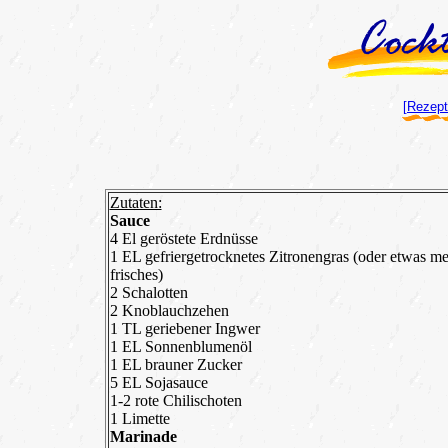
[Rezept
Zutaten:
Sauce
4 El geröstete Erdnüsse
1 EL gefriergetrocknetes Zitronengras (oder etwas m
frisches)
2 Schalotten
2 Knoblauchzehen
1 TL geriebener Ingwer
1 EL Sonnenblumenöl
1 EL brauner Zucker
5 EL Sojasauce
1-2 rote Chilischoten
1 Limette
Marinade