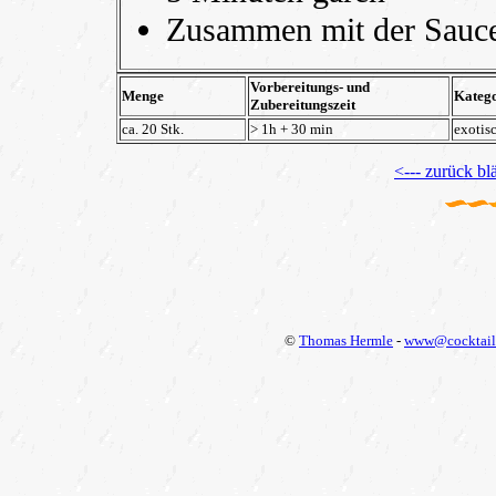
Zusammen mit der Sauce 
Vorbereitungs- und
Menge
Katego
Zubereitungszeit
ca.
20
Stk.
> 1h + 30 min
exotis
<--- zurück blä
©
Thomas Hermle
-
www@cocktail