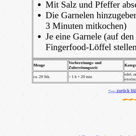
Mit Salz und Pfeffer ab
Die Garnelen hinzugeben 
3 Minuten mitkochen)
Je eine Garnele (auf den
Fingerfood-Löffel stell
Vorbereitungs- und
Menge
Katego
Zubereitungszeit
edel, ra
ca.
20
Stk.
> 1 h + 20 min
exotis
<--- zurück blä