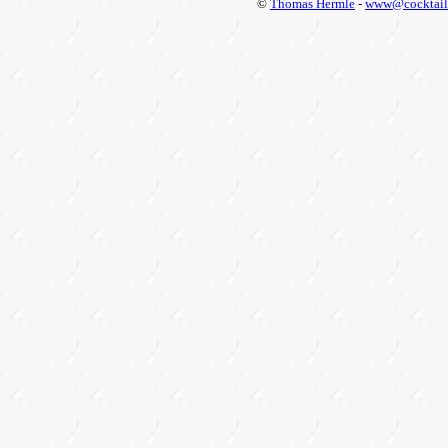
©
Thomas Hermle
-
www@cocktail